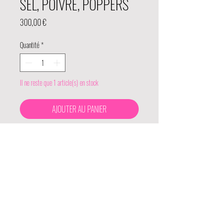
SEL, POIVRE, POPPERS
Prix
300,00 €
Quantité
*
Il ne reste que 1 article(s) en stock
AJOUTER AU PANIER
ACHETER
Huile et acrylique sur toile
20 cm x 20 cm
2023